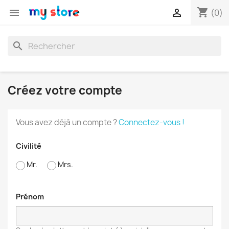
shopping_cart


(0)
search
Créez votre compte
Vous avez déjà un compte ?
Connectez-vous !
Civilité
Mr.
Mrs.
Prénom