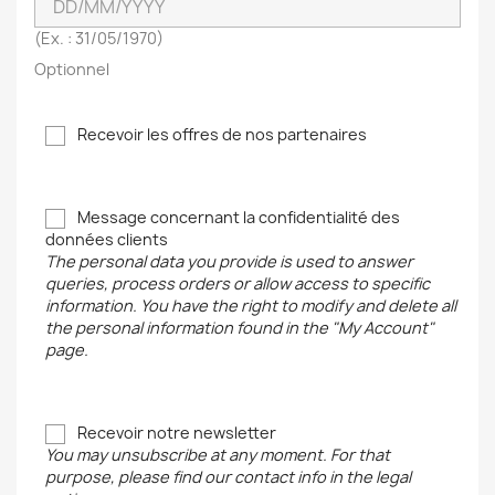
×
Créer une liste d'envies
(Ex. : 31/05/1970)
Optionnel
Nom de la liste d'envies
Recevoir les offres de nos partenaires
Annuler
Créer une liste d'envies
Message concernant la confidentialité des
données clients
The personal data you provide is used to answer
queries, process orders or allow access to specific
information. You have the right to modify and delete all
the personal information found in the "My Account"
page.
Recevoir notre newsletter
You may unsubscribe at any moment. For that
purpose, please find our contact info in the legal