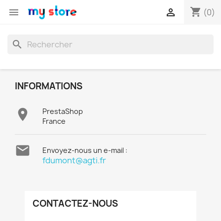
shopping_cart


(0)
search
INFORMATIONS

PrestaShop
France

Envoyez-nous un e-mail :
fdumont@agti.fr
CONTACTEZ-NOUS