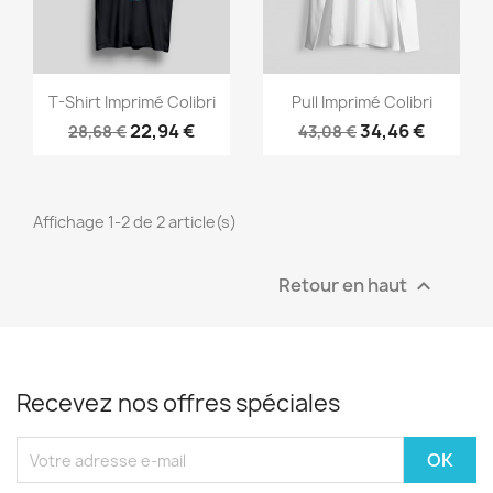
Aperçu rapide
Aperçu rapide


T-Shirt Imprimé Colibri
Pull Imprimé Colibri
22,94 €
34,46 €
28,68 €
43,08 €
Affichage 1-2 de 2 article(s)
Retour en haut

Recevez nos offres spéciales