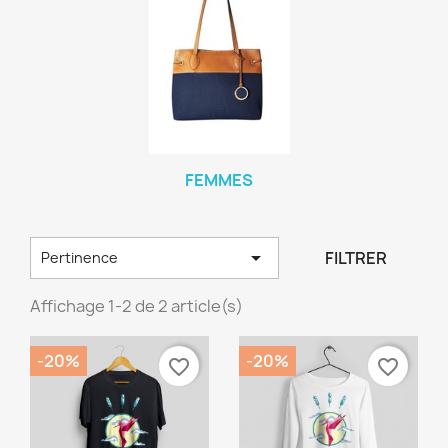
×
Créer une liste d'envies
Nom de la liste d'envies
FEMMES
Annuler
Créer une liste d'envies

FILTRER
Pertinence
Affichage 1-2 de 2 article(s)
-20%
-20%
favorite_border
favorite_border